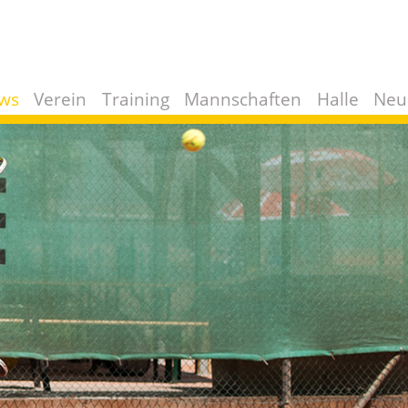
ws
Verein
Training
Mannschaften
Halle
Neu