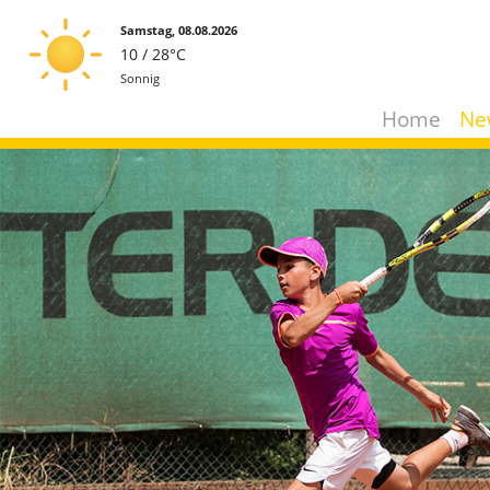
Samstag, 08.08.2026
10 / 28°C
Sonnig
Home
Ne
So, 09.08.
Mo, 10.08.
Di, 11.08.
12 / 32°C
16 / 31°C
14 / 26°C
Leicht bewölkt
Leicht bewölkt
Sonnig
Aktuelles Wetter ansehen