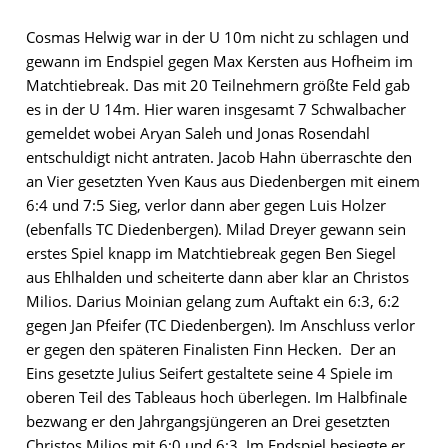
Cosmas Helwig war in der U 10m nicht zu schlagen und
gewann im Endspiel gegen Max Kersten aus Hofheim im
Matchtiebreak. Das mit 20 Teilnehmern größte Feld gab
es in der U 14m. Hier waren insgesamt 7 Schwalbacher
gemeldet wobei Aryan Saleh und Jonas Rosendahl
entschuldigt nicht antraten. Jacob Hahn überraschte den
an Vier gesetzten Yven Kaus aus Diedenbergen mit einem
6:4 und 7:5 Sieg, verlor dann aber gegen Luis Holzer
(ebenfalls TC Diedenbergen). Milad Dreyer gewann sein
erstes Spiel knapp im Matchtiebreak gegen Ben Siegel
aus Ehlhalden und scheiterte dann aber klar an Christos
Milios. Darius Moinian gelang zum Auftakt ein 6:3, 6:2
gegen Jan Pfeifer (TC Diedenbergen). Im Anschluss verlor
er gegen den späteren Finalisten Finn Hecken. Der an
Eins gesetzte Julius Seifert gestaltete seine 4 Spiele im
oberen Teil des Tableaus hoch überlegen. Im Halbfinale
bezwang er den Jahrgangsjüngeren an Drei gesetzten
Christos Milios mit 6:0 und 6:3. Im Endspiel besiegte er