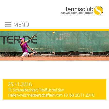
MENÜ
25.11.2016
TC Schwalbach(er) Titelflut bei den
Hallenkreismeisterschaften vom 19. bis 20.11.2016